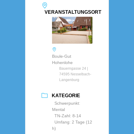
VERANSTALTUNGSORT
Boule-Gut
Hohenlohe
Bauerngasse 24 |
74595 Nesselbach-
Langenburg
KATEGORIE
Schwerpunkt:
Mental
TN-Zahl: 8-14
Umfang: 2 Tage (12
h)