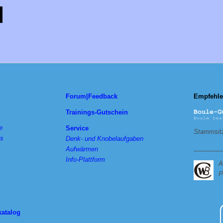
Forum|Feedback
Empfehle
Trainings-Gutschein
e
Service
Stammsitz
ts
Denk- und Knobelaufgaben
________
Aufwärmen
Info-Plattform
A
P
katalog