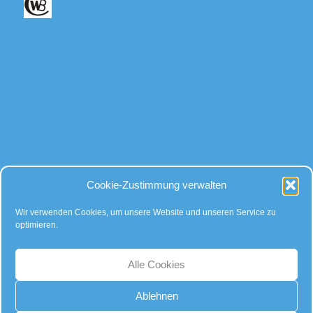
Bei allen Fragen
Cookie-Zustimmung verwalten
rund um Kugeln und Zubehör, gibt es für uns nur eine Antwort:
Kompetente Beratung – faire Preise!
Wir verwenden Cookies, um unsere Website und unseren Service zu
optimieren.
… auch auf Instagram:
Alle Cookies
Ablehnen