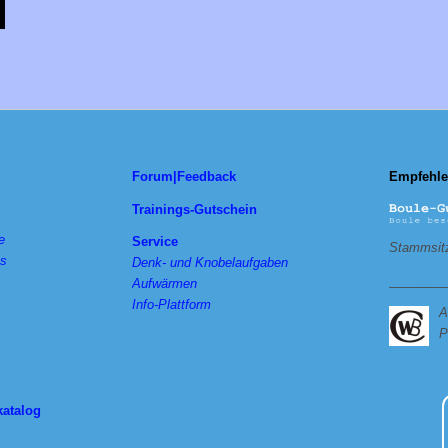
Forum|Feedback
Empfehle
Trainings-Gutschein
e
Service
Stammsitz
ts
Denk- und Knobelaufgaben
________
Aufwärmen
Info-Plattform
A
P
katalog