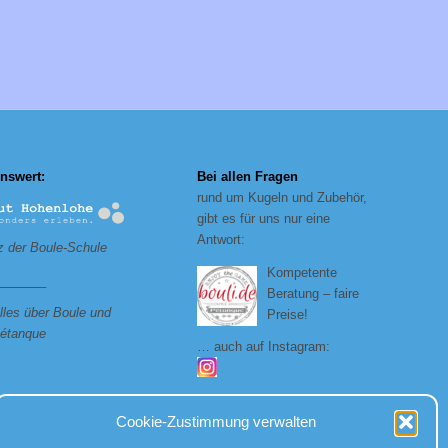
nswert:
Bei allen Fragen
rund um Kugeln und Zubehör,
gibt es für uns nur eine
Antwort:
 der Boule-Schule
Kompetente
_______
Beratung – faire
lles über Boule und
Preise!
étanque
… auch auf Instagram:
Cookie-Zustimmung verwalten