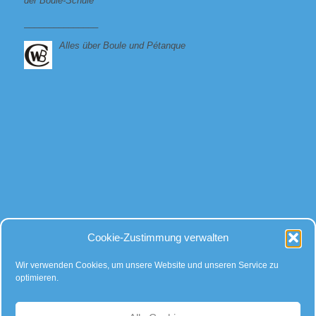
der Boule-Schule
_______________
Alles über Boule und Pétanque
Bei allen Fragen
Cookie-Zustimmung verwalten
rund um Kugeln und Zubehör, gibt es für uns nur eine Antwort:
Kompetente Beratung – faire Preise!
Wir verwenden Cookies, um unsere Website und unseren Service zu
optimieren.
… auch auf Instagram: