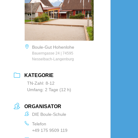
Boule-Gut Hohenlohe
Bauerngasse 24 | 74595
Nesselbach-Langenburg
KATEGORIE
TN-Zahl: 8-12
Umfang: 2 Tage (12 h)
ORGANISATOR
DIE Boule-Schule
Telefon
+49 175 9509 119