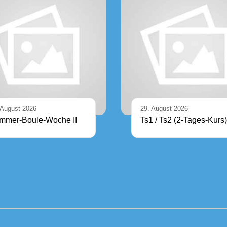
 August 2026
29. August 2026
mmer-Boule-Woche II
Ts1 / Ts2 (2-Tages-Kurs)