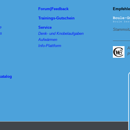
Forum|Feedback
Empfehle
Trainings-Gutschein
e
Service
Stammsitz
ts
Denk- und Knobelaufgaben
________
Aufwärmen
Info-Plattform
A
P
katalog