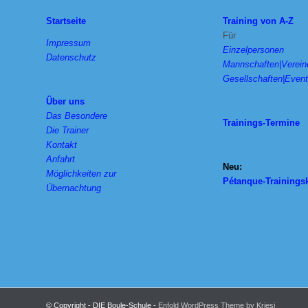
Startseite
Training von A-Z
Für
Impressum
Einzelpersonen
Datenschutz
Mannschaften|Verein
Gesellschaften|Even
Über uns
Das Besondere
Trainings-Termine
Die Trainer
Kontakt
Anfahrt
Neu:
Möglichkeiten zur
Pétanque-Trainings
Übernachtung
© Copyright - DIE Boule-Schule -
Enfold WordPress Theme by Kriesi