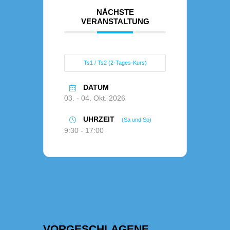
NÄCHSTE
VERANSTALTUNG
Ts1 / Ts2 (2-Tages-Kurs)
DATUM
03. - 04. Okt. 2026
UHRZEIT
(Sa und So)
9:30 - 17:00
VORGESCHLAGENE