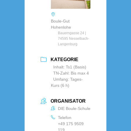
Boule-Gut
Hohenlohe
Bauerngasse 24 |
74595 Nesselbach-
Langenburg
KATEGORIE
Inhalt: Ts1 (Basis)
TN-Zahl: Bis max 4
Umfang: Tages-
Kurs (6 h)
ORGANISATOR
DIE Boule-Schule
Telefon
+49 175 9509
119