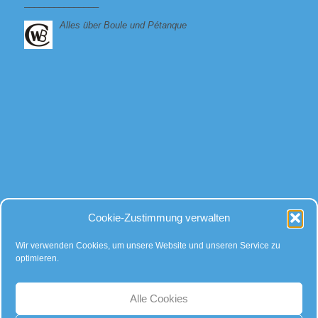
_______________
Alles über Boule und Pétanque
Bei allen Fragen
Cookie-Zustimmung verwalten
rund um Kugeln und Zubehör, gibt es für uns nur eine Antwort:
Kompetente Beratung – faire Preise!
Wir verwenden Cookies, um unsere Website und unseren Service zu
optimieren.
… auch auf Instagram:
Alle Cookies