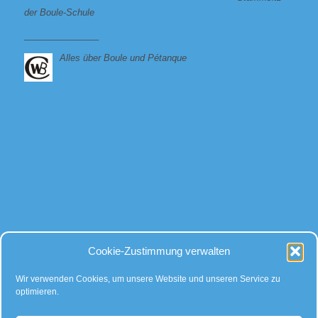
der Boule-Schule
_______________
Alles über Boule und Pétanque
Bei allen Fragen
Cookie-Zustimmung verwalten
rund um Kugeln und Zubehör, gibt es für uns nur eine Antwort:
Kompetente Beratung – faire Preise!
Wir verwenden Cookies, um unsere Website und unseren Service zu
optimieren.
… auch auf Instagram: