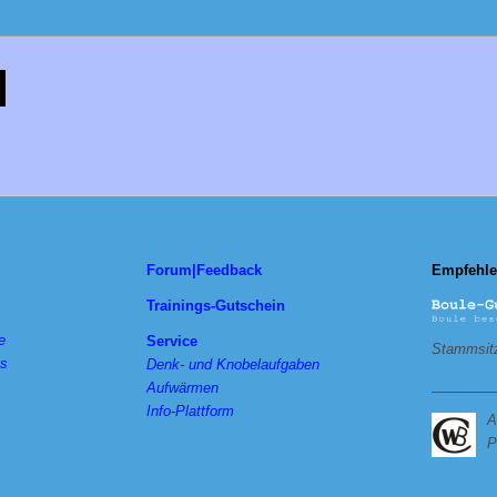
Forum|Feedback
Empfehle
Trainings-Gutschein
e
Service
Stammsitz
ts
Denk- und Knobelaufgaben
________
Aufwärmen
Info-Plattform
A
P