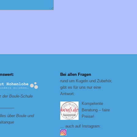
nswert:
Bei allen Fragen
rund um Kugeln und Zubehör,
gibt es für uns nur eine
Antwort:
 der Boule-Schule
Kompetente
_______
Beratung – faire
lles über Boule und
Preise!
étanque
… auch auf Instagram: