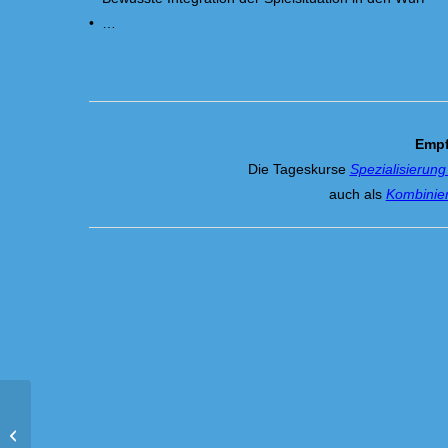
• …
Empf
Die Tageskurse
Spezialisierun
auch als
Kombinier
Bern-Belp (CH): Spezialisierung
Legen und Schuss (2-Tages-Kurs)