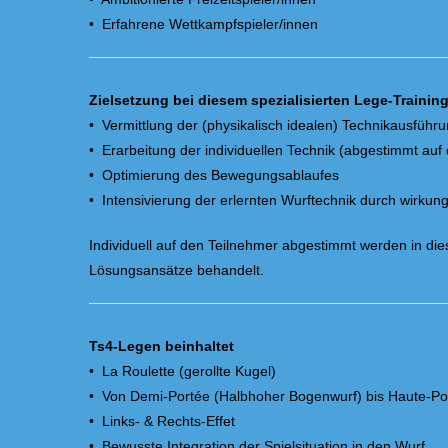
• Erfahrene Wettkampfspieler/innen
Zielsetzung bei diesem spezialisierten Lege-Trainin
• Vermittlung der (physikalisch idealen) Technikausfüh
• Erarbeitung der individuellen Technik (abgestimmt auf 
• Optimierung des Bewegungsablaufes
• Intensivierung der erlernten Wurftechnik durch wirkun
Individuell auf den Teilnehmer abgestimmt werden in die
Lösungsansätze behandelt.
Ts4-Legen beinhaltet
• La Roulette (gerollte Kugel)
• Von Demi-Portée (Halbhoher Bogenwurf) bis Haute-Po
• Links- & Rechts-Effet
• Bewusste Integration der Spielsituation in den Wurf