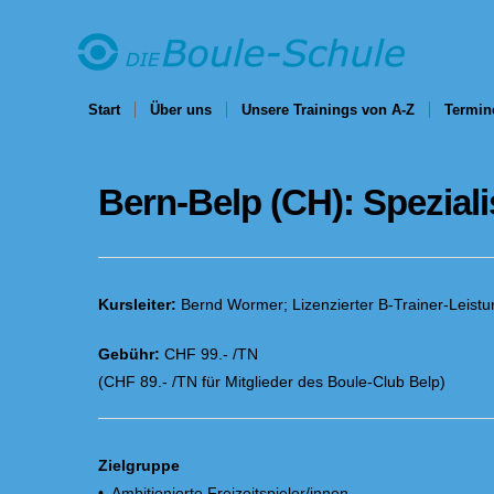
Start
Über uns
Unsere Trainings von A-Z
Termin
Bern-Belp (CH): Spezial
Kursleiter:
Bernd Wormer; Lizenzierter B-Trainer-Leist
Gebühr:
CHF 99.- /TN
(CHF 89.- /TN für Mitglieder des Boule-Club Belp)
Zielgruppe
• Ambitionierte Freizeitspieler/innen