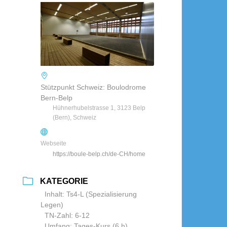
Stützpunkt Schweiz: Boulodrome
Bern-Belp
Hühnerhubelstrasse 1, 3123 Belp
(Bern), Schweiz
Webseite
https://boule-belp.ch/de-CH/home
KATEGORIE
Inhalt: Ts4-L (Spezialisierung
Legen)
TN-Zahl: 6-12
Umfang: Tages-Kurs (6 h)