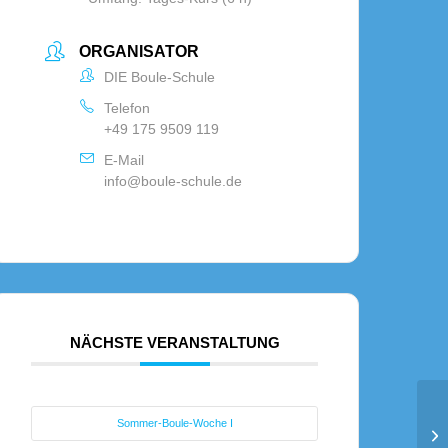
ORGANISATOR
DIE Boule-Schule
Telefon
+49 175 9509 119
E-Mail
info@boule-schule.de
NÄCHSTE VERANSTALTUNG
Be
Sommer-Boule-Woche I
Sc