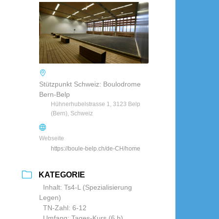
Stützpunkt Schweiz: Boulodrome
Bern-Belp
Hühnerhubelstrasse 1, 3123 Belp
(Bern), Schweiz
Webseite
https://boule-belp.ch/de-CH/home
KATEGORIE
Inhalt: Ts4-L (Spezialisierung
Legen)
TN-Zahl: 6-12
Umfang: Tages-Kurs (6 h)