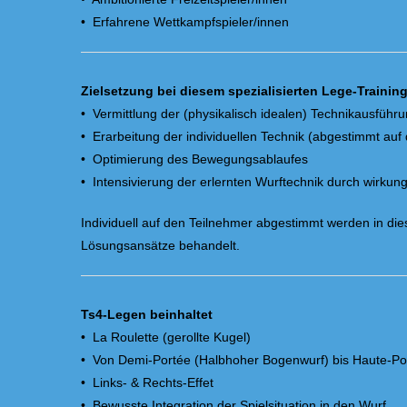
• Erfahrene Wettkampfspieler/innen
Zielsetzung bei diesem spezialisierten Lege-Trainin
• Vermittlung der (physikalisch idealen) Technikausfüh
• Erarbeitung der individuellen Technik (abgestimmt auf 
• Optimierung des Bewegungsablaufes
• Intensivierung der erlernten Wurftechnik durch wirkun
Individuell auf den Teilnehmer abgestimmt werden in die
Lösungsansätze behandelt.
Ts4-Legen beinhaltet
• La Roulette (gerollte Kugel)
• Von Demi-Portée (Halbhoher Bogenwurf) bis Haute-Po
• Links- & Rechts-Effet
• Bewusste Integration der Spielsituation in den Wurf