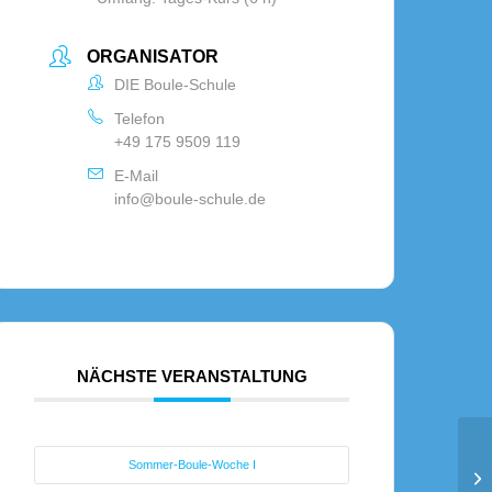
ORGANISATOR
DIE Boule-Schule
Telefon
+49 175 9509 119
E-Mail
info@boule-schule.de
NÄCHSTE VERANSTALTUNG
Be
Sommer-Boule-Woche I
Sc