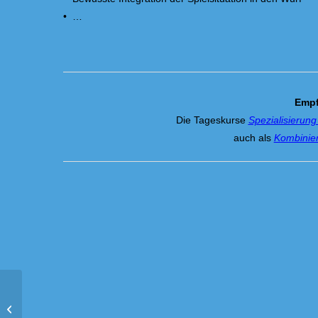
• …
Empf
Die Tageskurse
Spezialisierun
auch als
Kombinier
Bern-Belp (CH): Spezialisierung
Legen und Schuss (2-Tages-Kurs)