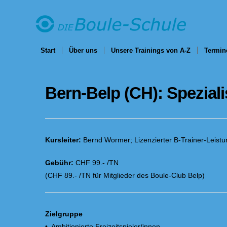
Start
Über uns
Unsere Trainings von A-Z
Termin
Bern-Belp (CH): Spezial
Kursleiter:
Bernd Wormer; Lizenzierter B-Trainer-Leist
Gebühr:
CHF 99.- /TN
(CHF 89.- /TN für Mitglieder des Boule-Club Belp)
Zielgruppe
• Ambitionierte Freizeitspieler/innen