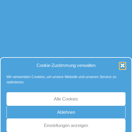
Bei allen Fragen
Cookie-Zustimmung verwalten
rund um Kugeln und Zubehör, gibt es für uns nur eine Antwort:
Kompetente Beratung – faire Preise!
Wir verwenden Cookies, um unsere Website und unseren Service zu
optimieren.
… auch auf Instagram:
Alle Cookies
Ablehnen
Einstellungen anzeigen