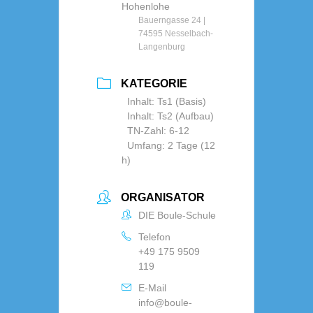
Hohenlohe
Bauerngasse 24 |
74595 Nesselbach-
Langenburg
KATEGORIE
Inhalt: Ts1 (Basis)
Inhalt: Ts2 (Aufbau)
TN-Zahl: 6-12
Umfang: 2 Tage (12
h)
ORGANISATOR
DIE Boule-Schule
Telefon
+49 175 9509
119
E-Mail
info@boule-