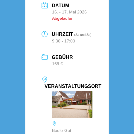
DATUM
16. - 17. Mai 2026
Abgelaufen
UHRZEIT
(Sa und So)
9:30 - 17:00
GEBÜHR
169 €
VERANSTALTUNGSORT
Boule-Gut