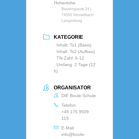
Hohenlohe
Bauerngasse 24 |
74595 Nesselbach-
Langenburg
KATEGORIE
Inhalt: Ts1 (Basis)
Inhalt: Ts2 (Aufbau)
TN-Zahl: 6-12
Umfang: 2 Tage (12
h)
ORGANISATOR
DIE Boule-Schule
Telefon
+49 175 9509
119
E-Mail
info@boule-