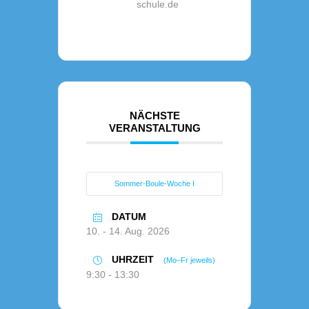
schule.de
NÄCHSTE
VERANSTALTUNG
Sommer-Boule-Woche I
DATUM
10. - 14. Aug. 2026
UHRZEIT
(Mo–Fr jeweils)
9:30 - 13:30