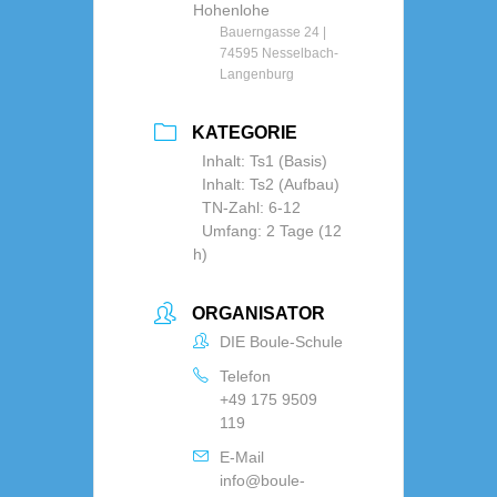
Hohenlohe
Bauerngasse 24 |
74595 Nesselbach-
Langenburg
KATEGORIE
Inhalt: Ts1 (Basis)
Inhalt: Ts2 (Aufbau)
TN-Zahl: 6-12
Umfang: 2 Tage (12
h)
ORGANISATOR
DIE Boule-Schule
Telefon
+49 175 9509
119
E-Mail
info@boule-