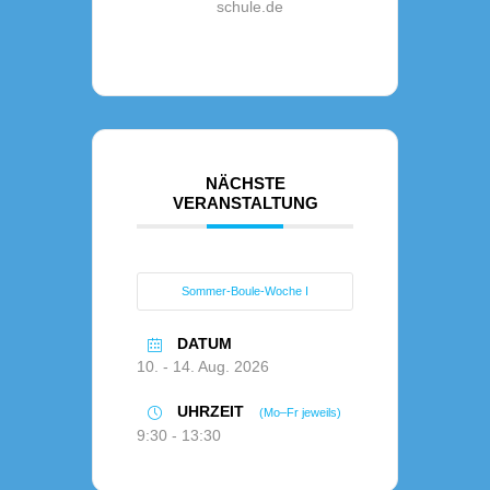
schule.de
NÄCHSTE
VERANSTALTUNG
Sommer-Boule-Woche I
DATUM
10. - 14. Aug. 2026
UHRZEIT
(Mo–Fr jeweils)
9:30 - 13:30