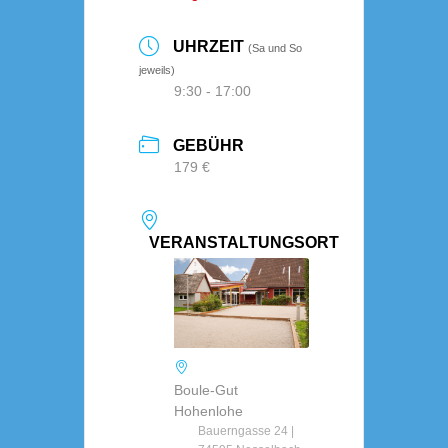
UHRZEIT
(Sa und So
jeweils)
9:30 - 17:00
GEBÜHR
179 €
VERANSTALTUNGSORT
Boule-Gut
Hohenlohe
Bauerngasse 24 |