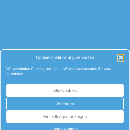
Bei allen Fragen
Cookie-Zustimmung verwalten
rund um Kugeln und Zubehör, gibt es für uns nur eine Antwort:
Kompetente Beratung – faire Preise!
Wir verwenden Cookies, um unsere Website und unseren Service zu
optimieren.
… auch auf Instagram:
Alle Cookies
Ablehnen
Einstellungen anzeigen
Cookie-Richtlinie
© Copyright - DIE Boule-Schule -
Enfold WordPress Theme by Kriesi