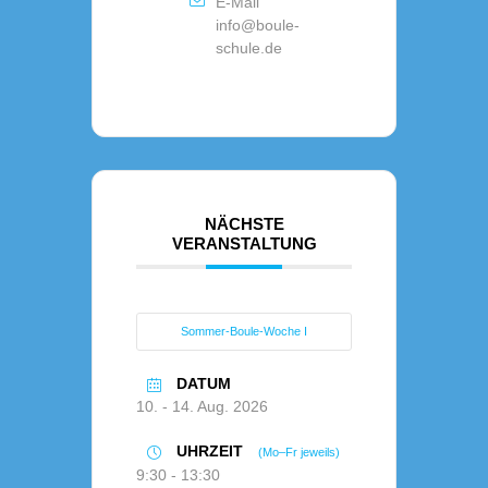
E-Mail
info@boule-
schule.de
NÄCHSTE
VERANSTALTUNG
Sommer-Boule-Woche I
DATUM
10. - 14. Aug. 2026
UHRZEIT
(Mo–Fr jeweils)
9:30 - 13:30