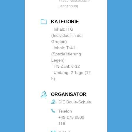
74595 Nesselbach-
Langenburg
KATEGORIE
Inhalt: ITG
(Individuell in der
Gruppe)
Inhalt: Ts4-L
(Spezialisierung
Legen)
TN-Zahl: 6-12
Umfang: 2 Tage (12
h)
ORGANISATOR
DIE Boule-Schule
Telefon
+49 175 9509
119