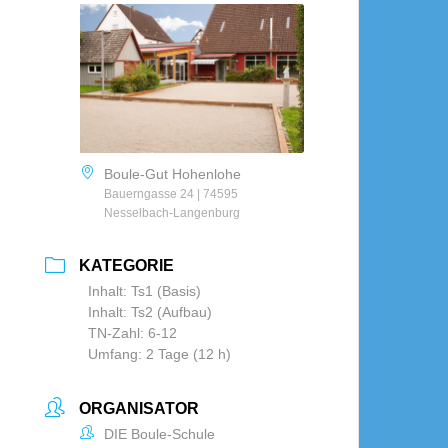
Boule-Gut Hohenlohe
Bauerngasse 24 | 74595
Nesselbach-Langenburg
KATEGORIE
Inhalt: Ts1 (Basis)
Inhalt: Ts2 (Aufbau)
TN-Zahl: 6-12
Umfang: 2 Tage (12 h)
ORGANISATOR
DIE Boule-Schule