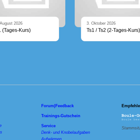
 August 2026
3. Oktober 2026
1 (Tages-Kurs)
Ts1 / Ts2 (2-Tages-Kurs)
Forum|Feedback
Empfehle
Trainings-Gutschein
e
Service
Stammsitz
ts
Denk- und Knobelaufgaben
________
Aufwärmen