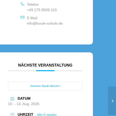
Telefon
+49 175 9509 119
E-Mail
info@boule-schule.de
NÄCHSTE VERANSTALTUNG
Sommer-Boule-Woche I
DATUM
Ts
10. - 14. Aug. 2026
UHRZEIT
(Mo–Fr jeweils)