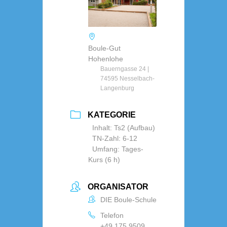
Boule-Gut
Hohenlohe
Bauerngasse 24 |
74595 Nesselbach-
Langenburg
KATEGORIE
Inhalt: Ts2 (Aufbau)
TN-Zahl: 6-12
Umfang: Tages-
Kurs (6 h)
ORGANISATOR
DIE Boule-Schule
Telefon
+49 175 9509