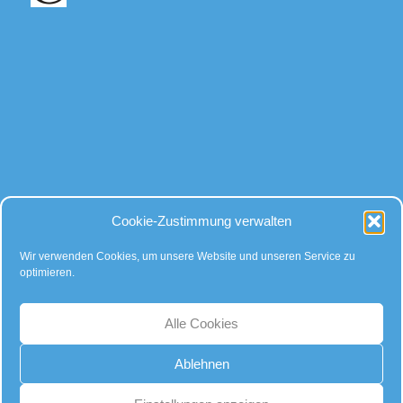
Bei allen Fragen
Cookie-Zustimmung verwalten
rund um Kugeln und Zubehör, gibt es für uns nur eine Antwort:
Kompetente Beratung – faire Preise!
Wir verwenden Cookies, um unsere Website und unseren Service zu
optimieren.
… auch auf Instagram:
Alle Cookies
Ablehnen