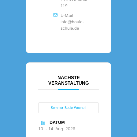
119
E-Mail
info@boule-
schule.de
NÄCHSTE
VERANSTALTUNG
Sommer-Boule-Woche I
DATUM
10. - 14. Aug. 2026