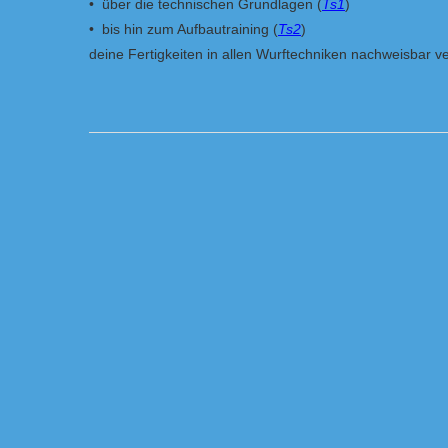
• über die technischen Grundlagen
(
Ts1
)
• bis hin zum Aufbautraining (
Ts2
)
deine Fertigkeiten in allen Wurftechniken nachweisbar ve