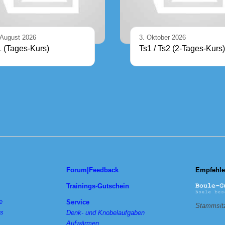
 August 2026
3. Oktober 2026
1 (Tages-Kurs)
Ts1 / Ts2 (2-Tages-Kurs)
Forum|Feedback
Empfehle
Trainings-Gutschein
e
Service
Stammsitz
ts
Denk- und Knobelaufgaben
________
Aufwärmen