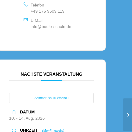
Telefon
+49 175 9509 119
E-Mail
info@boule-schule.de
NÄCHSTE VERANSTALTUNG
Sommer-Boule-Woche I
DATUM
Ts
10. - 14. Aug. 2026
UHRZEIT
(Mo–Fr jeweils)