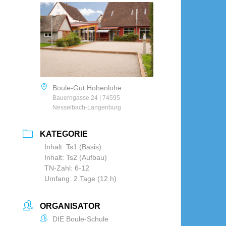
Boule-Gut Hohenlohe
Bauerngasse 24 | 74595
Nesselbach-Langenburg
KATEGORIE
Inhalt: Ts1 (Basis)
Inhalt: Ts2 (Aufbau)
TN-Zahl: 6-12
Umfang: 2 Tage (12 h)
ORGANISATOR
DIE Boule-Schule